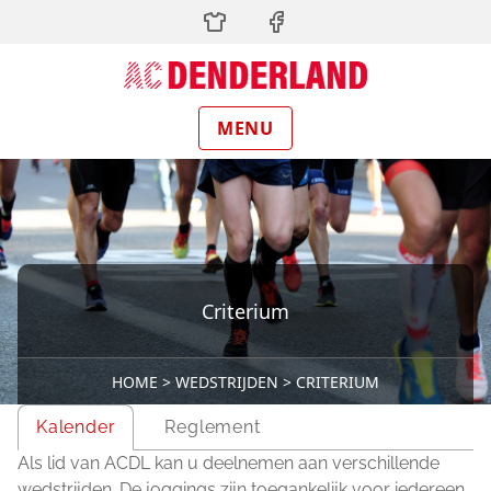
Skip
to
main
content
MENU
Criterium
HOME
WEDSTRIJDEN
CRITERIUM
Breadcrumb
Kalender
Reglement
Als lid van ACDL kan u deelnemen aan verschillende
wedstrijden. De joggings zijn toegankelijk voor iedereen.