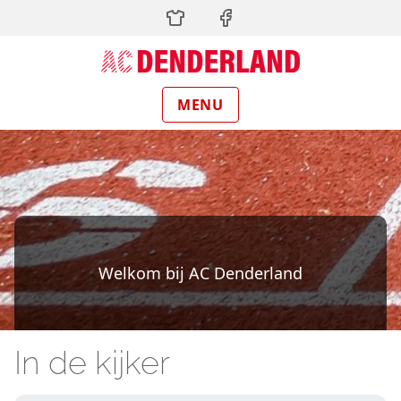
Skip
to
main
content
MENU
Welkom bij AC Denderland
In de kijker